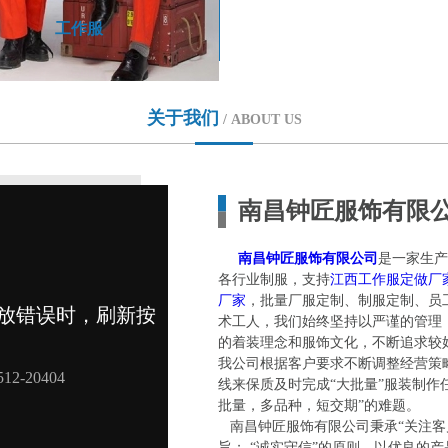
工作服
关于我们
/ ABOUT US
南昌钟匠服饰有限
南昌钟匠服饰有限公司
是一家生产
各行业制服，支持
江西工作服定做厂
厂家
，批量厂服定制、制服定制、员
术工人，我们始终坚持以严谨的管理
的着装理念和服饰文化，不断追求较
我公司根据客户要求不断调整经营策
线来保质及时完成“大批量”服装制作
批量，多品种，短交期”的难题。
南昌钟匠服饰有限公司秉承“关注客
旨； “诚实守信”的原则。以优良的